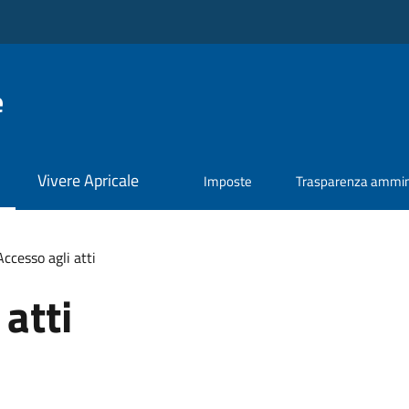
e
Vivere Apricale
Imposte
Trasparenza ammini
Accesso agli atti
atti