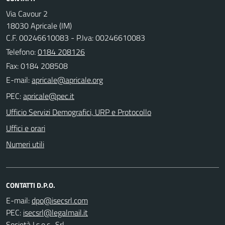
Via Cavour 2
18030 Apricale (IM)
C.F. 00246610083 - P.Iva: 00246610083
Telefono:
0184 208126
Fax: 0184 208508
E-mail:
PEC:
Ufficio Servizi Demografici, URP e Protocollo
Uffici e orari
Numeri utili
CONTATTI D.P.O.
E-mail:
PEC:
Società I.s.e.c.. Srl