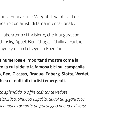
 con la Fondazione Maeght di Saint Paul de
mostre con artisti di fama internazionale.
A
, laboratorio di incisione, che inaugura con
chinsky, Appel, Ben, Chagall, Chillida, Fautrier,
nguely e con I disegni di Enzo Cini.
ltre numerose e importanti mostre come la
o (a cui si deve la famosa bici sul campanile,
ò, Ben, Picasso, Braque, Edberg, Slotte, Verdet,
hieu e molti altri artisti emergenti.
o splendida, o offre così tante vedute
teristico, sinuoso aspetto, quasi un gigantesco
ni audace tornante un paesaggio nuovo e diverso