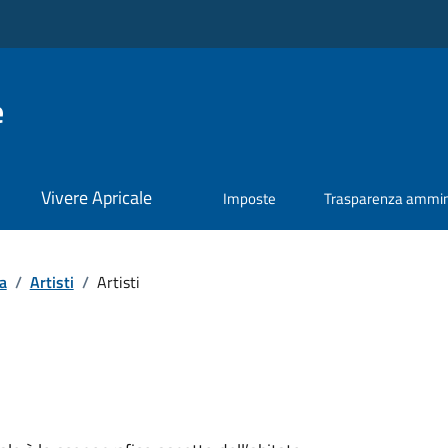
e
Vivere Apricale
Imposte
Trasparenza ammini
a
/
Artisti
/
Artisti