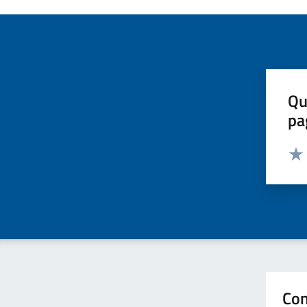
Qu
pa
Valut
Valu
Con