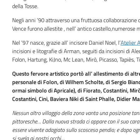
della Tosse.
Negli anni ’90 attraverso una fruttuosa collaborazione
Vence furono allestite , nell’ antico castello,numerose 
Nel ’97 nasce, grazie all’ incisore Daniel Noel, l’
Atelier 
incisioni e litografie di Arman, seguiti da incisioni di Ale
Folon, Hartung, KiJno, Mc Lean, Mirò, Picasso, Tapiès, Ti
Questo fervore artistico portò all’ allestimento di a
personale di Folon, di Wilhem Scholte, di Sergio Bianc
ormai simbolo di Apricale), di Fiorato, Costantini, Mir
Costantini, Cini, Baviera Niki di Saint Phalle, Didier Ma
Nessun altro villaggio della zona vanta una posizione tant
pittoresche… Dalla nuova strada ci appare con il suo carat
essere vivente adagiato sullo scosceso pendio; e dopo og
si svela ai nostri occhi…