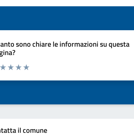
anto sono chiare le informazioni su questa
gina?
a da 1 a 5 stelle la pagina
ta 1 stelle su 5
Valuta 2 stelle su 5
Valuta 3 stelle su 5
Valuta 4 stelle su 5
Valuta 5 stelle su 5
tatta il comune