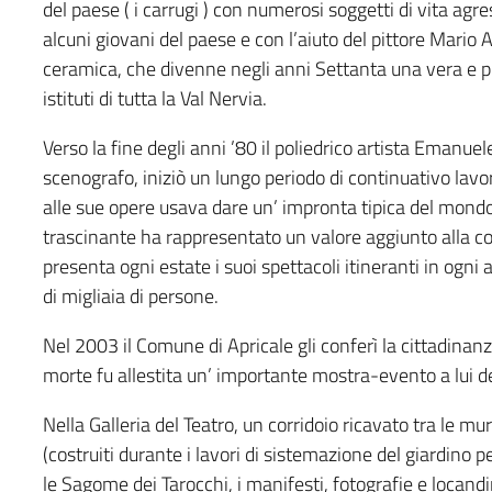
del paese ( i carrugi ) con numerosi soggetti di vita agre
alcuni giovani del paese e con l’aiuto del pittore Mario A
ceramica, che divenne negli anni Settanta una vera e p
istituti di tutta la Val Nervia.
Verso la fine degli anni ’80 il poliedrico artista Emanuel
scenografo, iniziò un lungo periodo di continuativo lavoro
alle sue opere usava dare un’ impronta tipica del mondo d
trascinante ha rappresentato un valore aggiunto alla co
presenta ogni estate i suoi spettacoli itineranti in ogn
di migliaia di persone.
Nel 2003 il Comune di Apricale gli conferì la cittadinan
morte fu allestita un’ importante mostra-evento a lui de
Nella Galleria del Teatro, un corridoio ricavato tra le mu
(costruiti durante i lavori di sistemazione del giardino 
le Sagome dei Tarocchi, i manifesti, fotografie e locandi