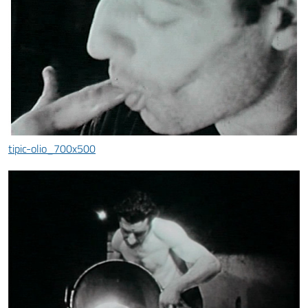
tipic-olio_700x500