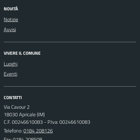
NOVITÀ
Notizie
Avvisi
VIVERE IL COMUNE
Luoghi
Eventi
CONTATTI
Via Cavour 2
18030 Apricale (IM)
C.F. 00246610083 - P.Iva: 00246610083
Telefono:
0184 208126
Fax: 0184 208508