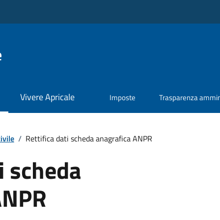
e
Vivere Apricale
Imposte
Trasparenza ammini
ivile
/
Rettifica dati scheda anagrafica ANPR
ti scheda
 ANPR