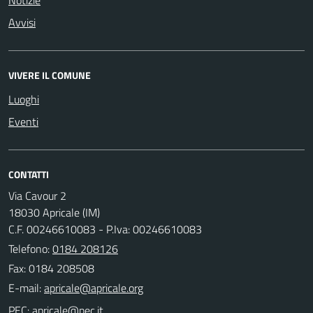
Avvisi
VIVERE IL COMUNE
Luoghi
Eventi
CONTATTI
Via Cavour 2
18030 Apricale (IM)
C.F. 00246610083 - P.Iva: 00246610083
Telefono:
0184 208126
Fax: 0184 208508
E-mail:
PEC: