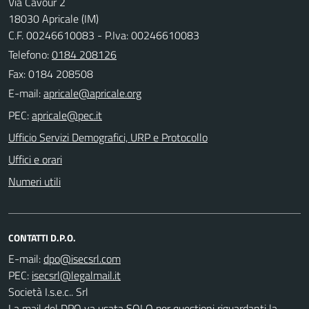
Via Cavour 2
18030 Apricale (IM)
C.F. 00246610083 - P.Iva: 00246610083
Telefono:
0184 208126
Fax: 0184 208508
E-mail:
PEC:
Ufficio Servizi Demografici, URP e Protocollo
Uffici e orari
Numeri utili
CONTATTI D.P.O.
E-mail:
PEC:
Società I.s.e.c.. Srl
La mail del DPO va usata SOLO per questioni riguardanti la