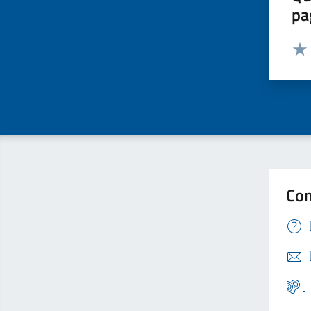
pa
Valut
Valu
Con