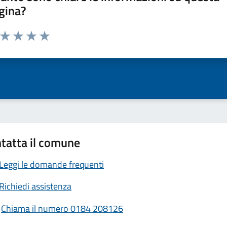
gina?
a da 1 a 5 stelle la pagina
ta 1 stelle su 5
Valuta 2 stelle su 5
Valuta 3 stelle su 5
Valuta 4 stelle su 5
Valuta 5 stelle su 5
tatta il comune
Leggi le domande frequenti
Richiedi assistenza
Chiama il numero 0184 208126