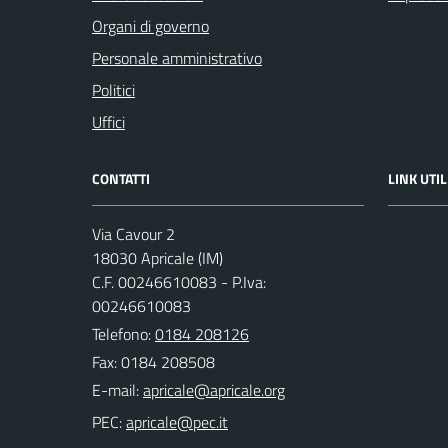
Organi di governo
Personale amministrativo
Politici
Uffici
CONTATTI
LINK UTIL
Via Cavour 2
18030 Apricale (IM)
C.F. 00246610083 - P.Iva:
00246610083
Telefono:
0184 208126
Fax: 0184 208508
E-mail:
PEC: