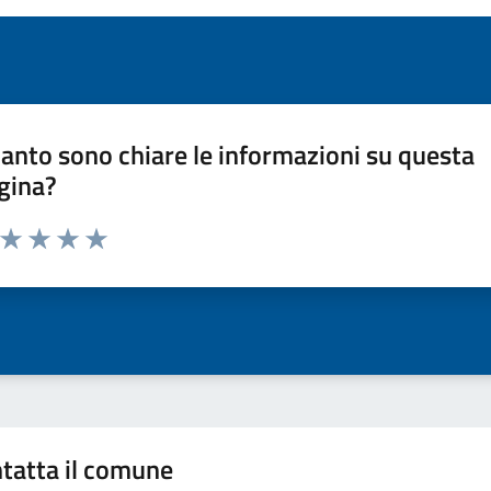
anto sono chiare le informazioni su questa
gina?
a da 1 a 5 stelle la pagina
ta 1 stelle su 5
Valuta 2 stelle su 5
Valuta 3 stelle su 5
Valuta 4 stelle su 5
Valuta 5 stelle su 5
tatta il comune