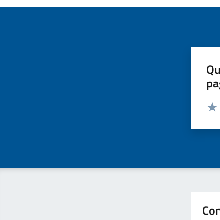
Qu
pa
Valut
Valu
Con