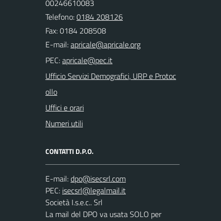
00246610083
Telefono:
0184 208126
Fax: 0184 208508
E-mail:
PEC:
Ufficio Servizi Demografici, URP e Protoc
ollo
Uffici e orari
Numeri utili
CONTATTI D.P.O.
E-mail:
PEC:
Società I.s.e.c.. Srl
La mail del DPO va usata SOLO per