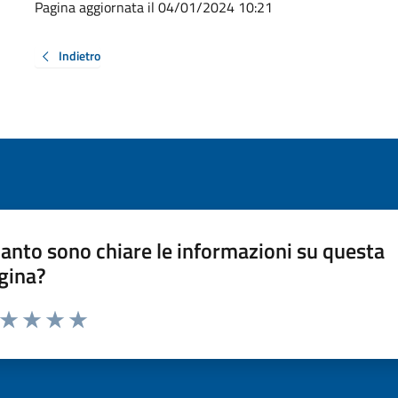
Pagina aggiornata il 04/01/2024 10:21
Indietro
anto sono chiare le informazioni su questa
gina?
a da 1 a 5 stelle la pagina
ta 1 stelle su 5
Valuta 2 stelle su 5
Valuta 3 stelle su 5
Valuta 4 stelle su 5
Valuta 5 stelle su 5