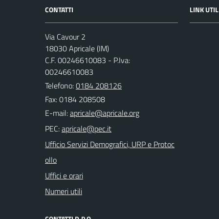
CONTATTI
LINK UTIL
Via Cavour 2
18030 Apricale (IM)
C.F. 00246610083 - P.Iva:
00246610083
Telefono:
0184 208126
Fax: 0184 208508
E-mail:
PEC:
Ufficio Servizi Demografici, URP e Protoc
ollo
Uffici e orari
Numeri utili
CONTATTI D.P.O.