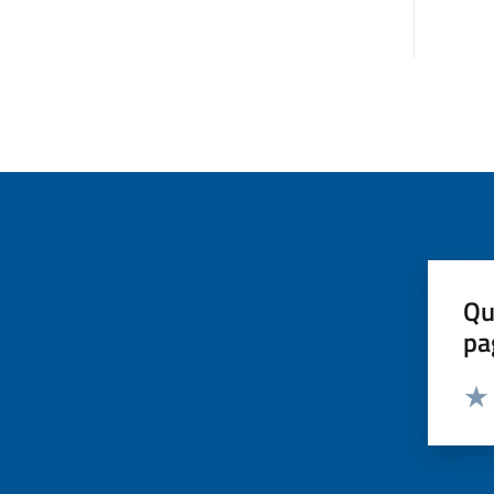
Qu
pa
Valut
Valu