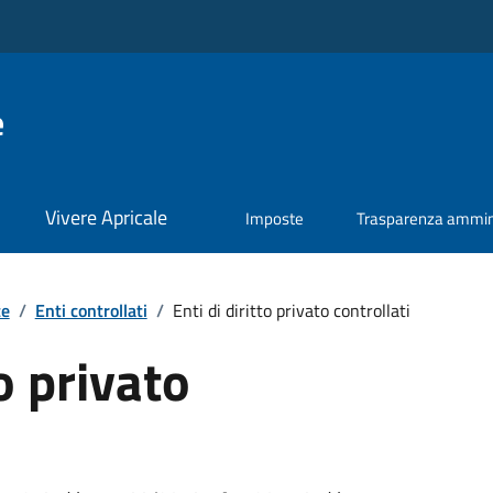
e
Vivere Apricale
Imposte
Trasparenza ammini
te
/
Enti controllati
/
Enti di diritto privato controllati
to privato