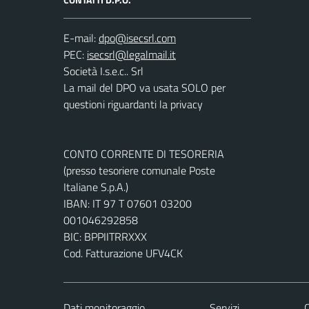
E-mail:
PEC:
Società I.s.e.c.. Srl
La mail del DPO va usata SOLO per
questioni riguardanti la privacy
CONTO CORRENTE DI TESORERIA
(presso tesoriere comunale Poste
Italiane S.p.A.)
IBAN: IT 97 T 07601 03200
001046292858
BIC: BPPIITRRXXX
Cod. Fatturazione UFV4CK
Dati monitoraggio
Servizi
C