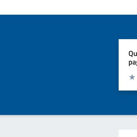
Qu
pa
Valut
Valu