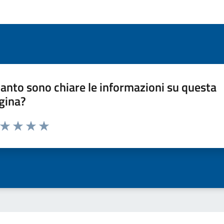
anto sono chiare le informazioni su questa
gina?
a da 1 a 5 stelle la pagina
ta 1 stelle su 5
Valuta 2 stelle su 5
Valuta 3 stelle su 5
Valuta 4 stelle su 5
Valuta 5 stelle su 5