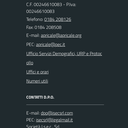
C.F. 00246610083 - P.Iva:
00246610083
Telefono:
0184 208126
Fax: 0184 208508
E-mail:
PEC:
Ufficio Servizi Demografici, URP e Protoc
ollo
Uffici e orari
Numeri utili
CONTATTI D.P.O.
E-mail:
PEC:
Società I.s.e.c.. Srl