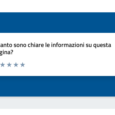
anto sono chiare le informazioni su questa
gina?
a da 1 a 5 stelle la pagina
ta 1 stelle su 5
Valuta 2 stelle su 5
Valuta 3 stelle su 5
Valuta 4 stelle su 5
Valuta 5 stelle su 5