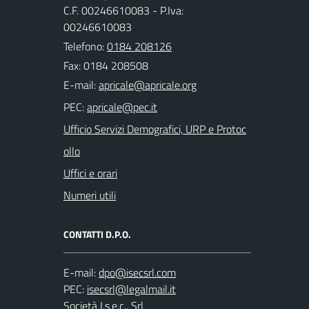
C.F. 00246610083 - P.Iva:
00246610083
Telefono:
0184 208126
Fax: 0184 208508
E-mail:
PEC:
Ufficio Servizi Demografici, URP e Protoc
ollo
Uffici e orari
Numeri utili
CONTATTI D.P.O.
E-mail:
PEC:
Società I.s.e.c.. Srl