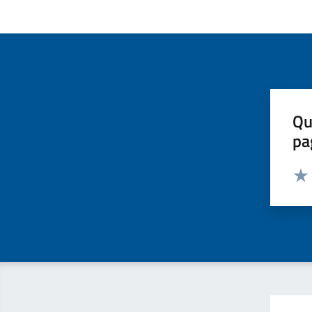
Qu
pa
Valut
Valu