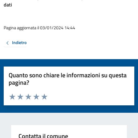
dati
Pagina aggiornata il 03/01/2024 14:44
Indietro
Quanto sono chiare le informazioni su questa
pagina?
Valuta da 1 a 5 stelle la pagina
Valuta 1 stelle su 5
Valuta 2 stelle su 5
Valuta 3 stelle su 5
Valuta 4 stelle su 5
Valuta 5 stelle su 5
Contatta il comune