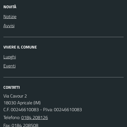
NOVITÀ
Notizie
Avvisi
VIVERE IL COMUNE
Luoghi
Eventi
CONTATTI
Via Cavour 2
18030 Apricale (IM)
C.F. 00246610083 - P.Iva: 00246610083
Telefono:
0184 208126
Fax: 0184 208508