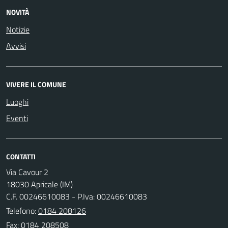
NOVITÀ
Notizie
Avvisi
VIVERE IL COMUNE
Luoghi
Eventi
CONTATTI
Via Cavour 2
18030 Apricale (IM)
C.F. 00246610083 - P.Iva: 00246610083
Telefono:
0184 208126
Fax: 0184 208508